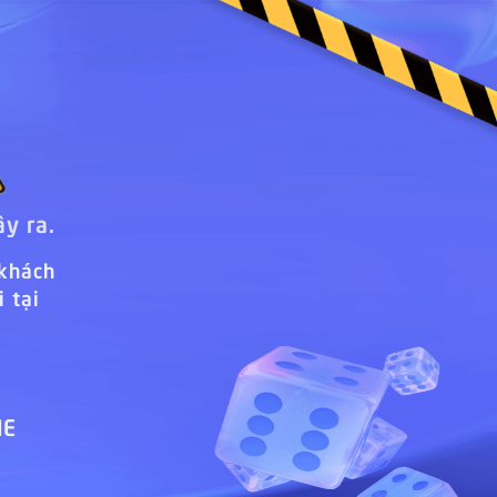
ây ra.
 khách
 tại
ME